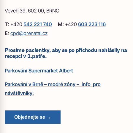
Veveří 39, 602 00, BRNO
T:
+420
542 221 740
M:
+420
603 223 116
E:
cpd@prenatal.cz
Prosíme pacientky, aby se po příchodu nahlásily na
recepci v 1.patře.
Parkování Supermarket Albert
Parkování v Brně – modré zóny – info pro
návštěvníky:
Objednejte se →