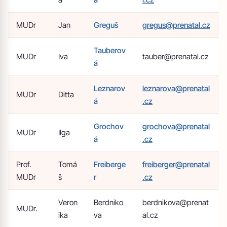
MUDr
Jan
Greguš
gregus@prenatal.cz
Tauberov
MUDr
Iva
tauber@prenatal.cz
á
Leznarov
leznarova@prenatal
MUDr
Ditta
á
.cz
Grochov
grochova@prenatal
MUDr
Ilga
á
.cz
Prof.
Tomá
Freiberge
freiberger@prenatal
MUDr
š
r
.cz
Veron
Berdniko
berdnikova@prenat
MUDr.
ika
va
al.cz