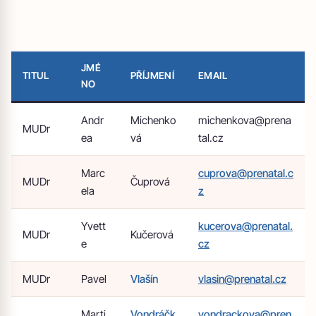
JMÉ
TITUL
PŘÍJMENÍ
EMAIL
NO
Andr
Michenko
michenkova@prena
MUDr
ea
vá
tal.cz
Marc
cuprova@prenatal.c
MUDr
Čuprová
ela
z
Yvett
kucerova@prenatal.
MUDr
Kučerová
e
cz
MUDr
Pavel
Vlašín
vlasin@prenatal.cz
Marti
Vondráčk
vondrackova@pren