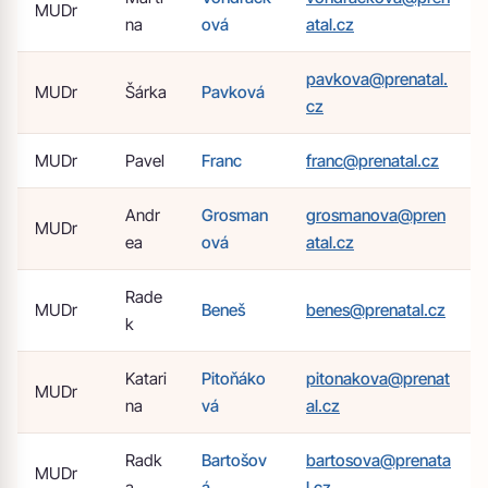
MUDr
na
ová
atal.cz
pavkova@prenatal.
MUDr
Šárka
Pavková
cz
MUDr
Pavel
Franc
franc@prenatal.cz
Andr
Grosman
grosmanova@pren
MUDr
ea
ová
atal.cz
Rade
MUDr
Beneš
benes@prenatal.cz
k
Katari
Pitoňáko
pitonakova@prenat
MUDr
na
vá
al.cz
Radk
Bartošov
bartosova@prenata
MUDr
a
á
l.cz