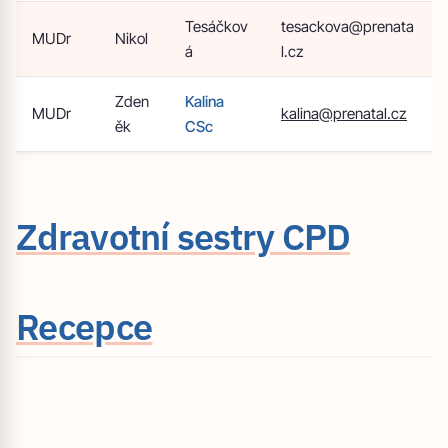
Tesáčkov
tesackova@prenata
MUDr
Nikol
á
l.cz
Zden
Kalina
MUDr
kalina@prenatal.cz
ěk
CSc
Zdravotní sestry CPD
Recepce