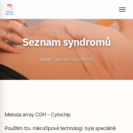
Seznam syndromů
Úvod
/
Seznam syndromů
Metoda array CGH – Cytochip
Použitím tzv. mikročipové technologi byla speciálně