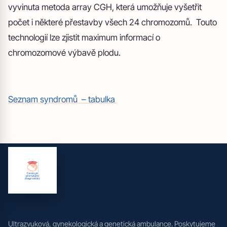
vyvinuta metoda array CGH, která umožňuje vyšetřit
počet i některé přestavby všech 24 chromozomů. Touto
technologií lze zjistit maximum informací o
chromozomové výbavě plodu.
Seznam syndromů – tabulka
Ultrazvuková, gynekologická a genetická ambulance. Poskytujeme