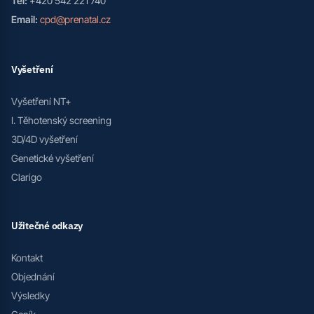
Tel:
+420 542 221 740
Email:
cpd@prenatal.cz
Vyšetření
Vyšetření NT+
I. Těhotenský screening
3D/4D vyšetření
Genetické vyšetření
Clarigo
Užitečné odkazy
Kontakt
Objednání
Výsledky