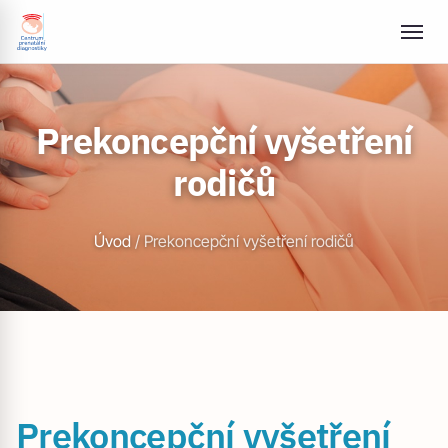
Prekoncepční vyšetření
rodičů
Úvod
/
Prekoncepční vyšetření rodičů
Prekoncepční vyšetření