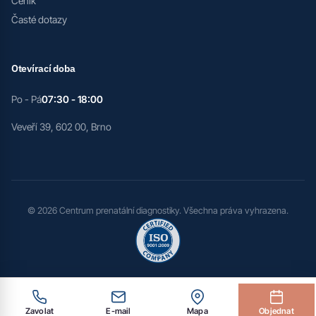
Ceník
Časté dotazy
Otevírací doba
Po - Pá
07:30 - 18:00
Veveří 39, 602 00, Brno
© 2026 Centrum prenatální diagnostiky. Všechna práva vyhrazena.
Zavolat
E-mail
Mapa
Objednat