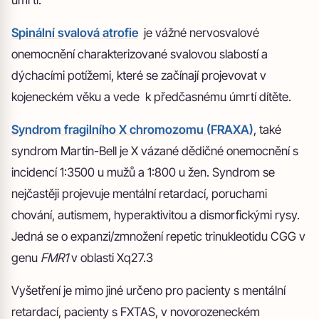
úmrtí.
Spinální svalová atrofie
je vážné nervosvalové
onemocnění charakterizované svalovou slabostí a
dýchacími potížemi, které se začínají projevovat v
kojeneckém věku a vede k předčasnému úmrtí dítěte.
Syndrom fragilního X chromozomu (FRAXA)
, také
syndrom Martin-Bell je X vázané dědičné onemocnění s
incidencí 1:3500 u mužů a 1:800 u žen. Syndrom se
nejčastěji projevuje mentální retardací, poruchami
chování, autismem, hyperaktivitou a dismorfickými rysy.
Jedná se o expanzi/zmnožení repetic trinukleotidu CGG v
genu
FMR1
v oblasti Xq27.3
Vyšetření je mimo jiné určeno pro pacienty s mentální
retardací, pacienty s FXTAS, v novorozeneckém