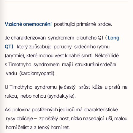
Vzácné onemocnění
postihující primárně srdce.
Je charakterizován syndromem dlouhého QT (
Long
QT)
, který způsobuje poruchy srdečního rytmu
(arytmie), které mohou vést k náhlé smrti. Někteří lidé
s Timothyho syndromem mají i strukturální srdeční
vadu (kardiomyopatii).
U Timothyho syndromu je častý srůst kůže u prstů na
rukou, nebo nohou (syndaktylie).
Asi polovina postižených jedinců má charakteristické
rysy obličeje – zploštělý nost, nízko nasedajcí uši, malou
horní čelist a a tenký horní ret.