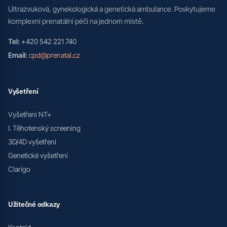
Ultrazvuková, gynekologická a genetická ambulance. Poskytujeme
komplexní prenatální péči na jednom místě.
Tel:
+420 542 221 740
Email:
cpd@prenatal.cz
Vyšetření
Vyšetření NT+
I. Těhotenský screening
3D/4D vyšetření
Genetické vyšetření
Clarigo
Užitečné odkazy