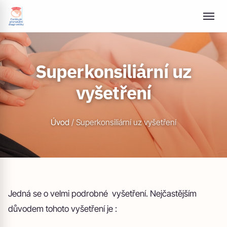
Superkonsiliární uz
vyšetření
Úvod
/
Superkonsiliární uz vyšetření
Jedná se o velmi podrobné vyšetření. Nejčastějším
důvodem tohoto vyšetření je :