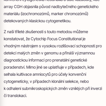
array CGH objasnila původ nadbytečného genetického
materiálu (izochromozómů, marker chromozómů)
detekovaných klasickou cytogenetikou.
Z naší tříleté zkušenosti s touto metodou můžeme
konstatovat, že Cytochip Focus Constitutional je
vhodným nástrojem s vysokou rozlišovací schopností pro
detekci malých změn v genomu a přináší významnou
diagnostickou informaci pro prenatální genetické
poradenství. Mimo jiné se uplatňuje v případech, kde
selhala kultivace amniocytů pro účely konvenční
cytogeneticky, v případech klonální selekce, nebo
k odhalení submikroskopických změn vzniklých při inverzi
či translokaci.