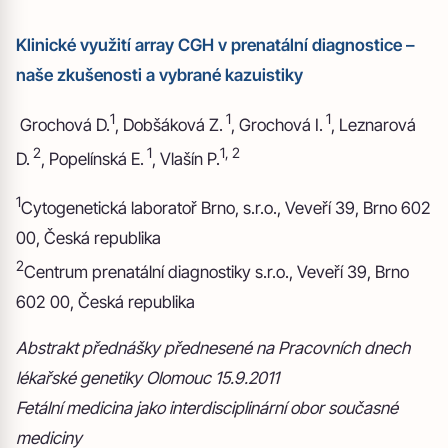
Klinické využití array CGH v prenatální diagnostice –
naše zkušenosti a vybrané kazuistiky
1
1
1
Grochová D.
, Dobšáková Z.
, Grochová I.
, Leznarová
2
1
1, 2
D.
, Popelínská E.
, Vlašín P.
1
Cytogenetická laboratoř Brno, s.r.o., Veveří 39, Brno 602
00, Česká republika
2
Centrum prenatální diagnostiky s.r.o., Veveří 39, Brno
602 00, Česká republika
Abstrakt přednášky přednesené na Pracovních dnech
lékařské genetiky Olomouc 15.9.2011
Fetální medicina jako interdisciplinární obor současné
mediciny