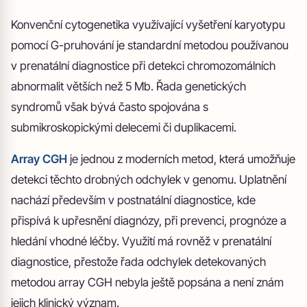
Konvenční cytogenetika využívající vyšetření karyotypu
pomocí G-pruhování je standardní metodou používanou
v prenatální diagnostice při detekci chromozomálních
abnormalit větších než 5 Mb. Řada genetických
syndromů však bývá často spojována s
submikroskopickými delecemi či duplikacemi.
Array CGH
je jednou z moderních metod, která umožňuje
detekci těchto drobných odchylek v genomu. Uplatnění
nachází především v postnatální diagnostice, kde
přispívá k upřesnění diagnózy, při prevenci, prognóze a
hledání vhodné léčby. Využití má rovněž v prenatální
diagnostice, přestože řada odchylek detekovaných
metodou array CGH nebyla ještě popsána a není znám
jejich klinický význam.