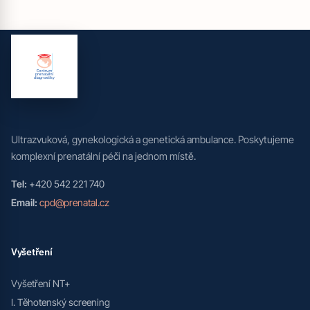
Ultrazvuková, gynekologická a genetická ambulance. Poskytujeme
komplexní prenatální péči na jednom místě.
Tel:
+420 542 221 740
Email:
cpd@prenatal.cz
Vyšetření
Vyšetření NT+
I. Těhotenský screening