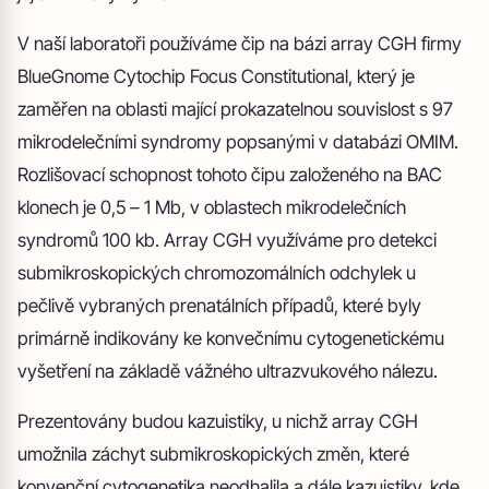
V naší laboratoři používáme čip na bázi array CGH firmy
BlueGnome Cytochip Focus Constitutional, který je
zaměřen na oblasti mající prokazatelnou souvislost s 97
mikrodelečními syndromy popsanými v databázi OMIM.
Rozlišovací schopnost tohoto čipu založeného na BAC
klonech je 0,5 – 1 Mb, v oblastech mikrodelečních
syndromů 100 kb. Array CGH využíváme pro detekci
submikroskopických chromozomálních odchylek u
pečlivě vybraných prenatálních případů, které byly
primárně indikovány ke konvečnímu cytogenetickému
vyšetření na základě vážného ultrazvukového nálezu.
Prezentovány budou kazuistiky, u nichž array CGH
umožnila záchyt submikroskopických změn, které
konvenční cytogenetika neodhalila a dále kazuistiky, kde